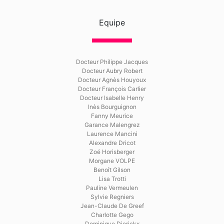
Equipe
Docteur Philippe Jacques
Docteur Aubry Robert
Docteur Agnès Houyoux
Docteur François Carlier
Docteur Isabelle Henry
Inès Bourguignon
Fanny Meurice
Garance Malengrez
Laurence Mancini
Alexandre Dricot
Zoé Horisberger
Morgane VOLPE
Benoît Gilson
Lisa Trotti
Pauline Vermeulen
Sylvie Regniers
Jean-Claude De Greef
Charlotte Gego
Dominique Dierickx