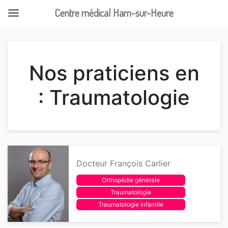
Centre médical Ham-sur-Heure
Skip
to
content
Nos praticiens en
: Traumatologie
Docteur François Carlier
Orthopédie générale
Traumatologie
Traumatologie infantile