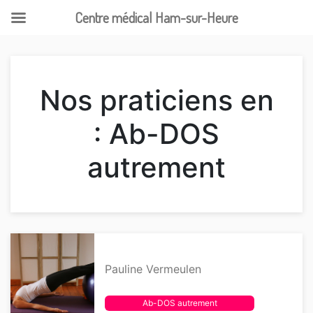
Centre médical Ham-sur-Heure
Skip
to
content
Nos praticiens en
: Ab-DOS
autrement
Pauline Vermeulen
Ab-DOS autrement