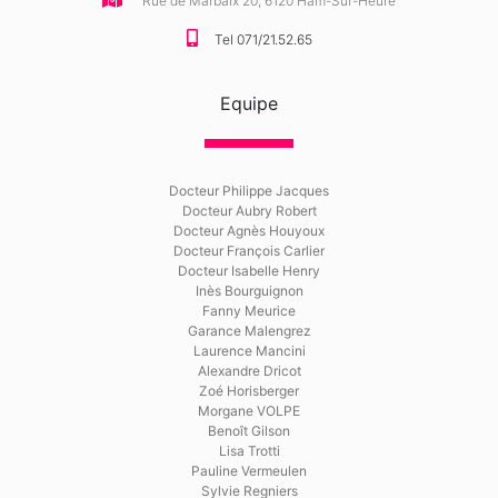
Rue de Marbaix 20, 6120 Ham-Sur-Heure
Tel 071/21.52.65
Equipe
Docteur Philippe Jacques
Docteur Aubry Robert
Docteur Agnès Houyoux
Docteur François Carlier
Docteur Isabelle Henry
Inès Bourguignon
Fanny Meurice
Garance Malengrez
Laurence Mancini
Alexandre Dricot
Zoé Horisberger
Morgane VOLPE
Benoît Gilson
Lisa Trotti
Pauline Vermeulen
Sylvie Regniers